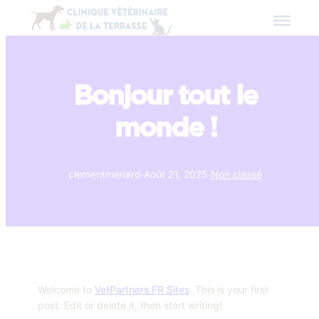
Bonjour tout le
monde !
clementmenard
·
Août 21, 2025
·
Non classé
Welcome to
VetPartners FR Sites
. This is your first
post. Edit or delete it, then start writing!