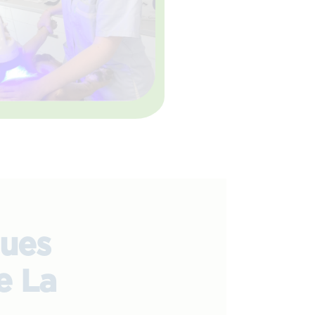
ques
e La