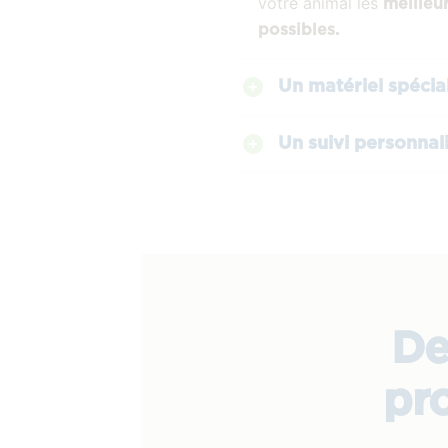
votre animal les
meilleu
possibles.
Un matériel spécia
Un suivi personnal
De
pro