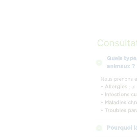
Consultat
Quels types
animaux ?
Nous prenons e
: a
• Allergies
• Infections c
• Maladies ch
• Troubles par
Pourquoi l