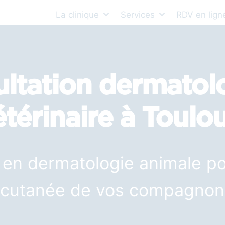
La clinique
Services
RDV en lign
ltation dermatol
étérinaire à Toulo
 en dermatologie animale po
cutanée de vos compagnon