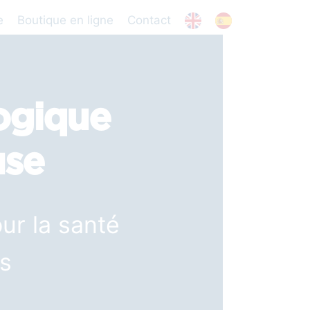
e
Boutique en ligne
Contact
ogique
use
ur la santé
s