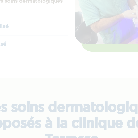
rs soins dermatologiques
lisé
isé
s soins dermatologi
posés à la clinique d