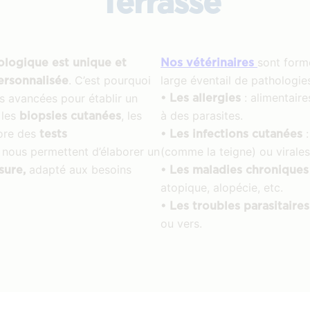
Terrasse
sont form
logique est unique et
Nos vétérinaires
. C’est pourquoi
large éventail de pathologi
ersonnalisée
: alimentair
s avancées pour établir un
• Les allergies
 les
, les
à des parasites.
biopsies cutanées
core des
tests
• Les infections cutanées
 nous permettent d’élaborer un
(comme la teigne) ou virales
adapté aux besoins
sure,
• Les maladies chroniques
atopique, alopécie, etc.
• Les troubles parasitaires
ou vers.