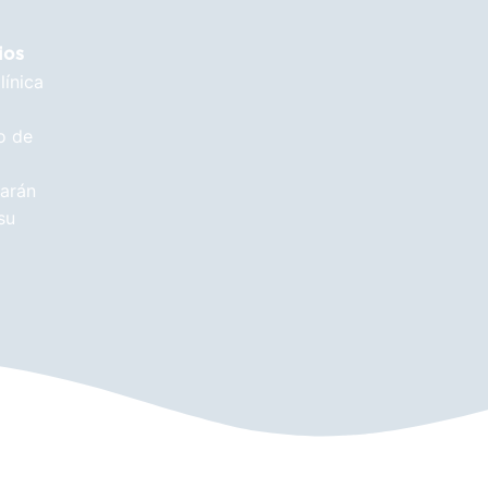
ios
línica
o de
ñarán
su