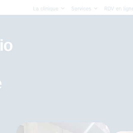
La clinique
Services
RDV en lign
io
e