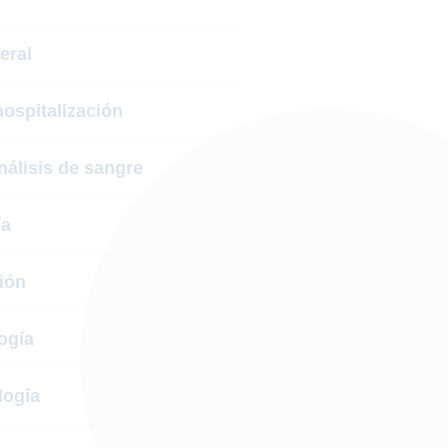
eral
hospitalización
álisis de sangre
ía
ión
ogía
logía