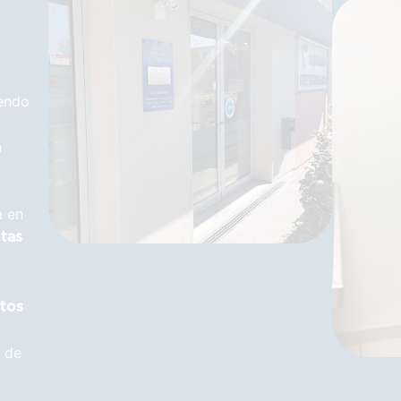
endo
n
a en
tas
tos
 de