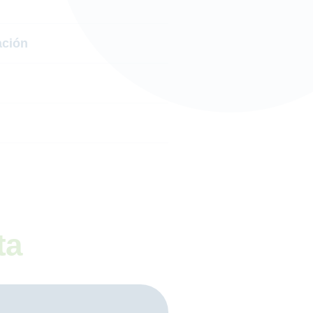
ación
ta