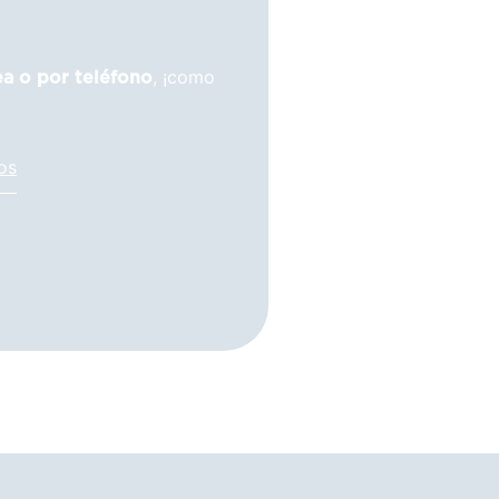
, ¡como
ea o por teléfono
os