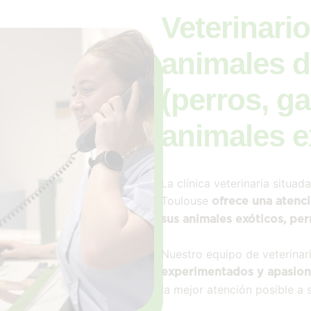
Veterinario
animales 
(perros, ga
animales e
La clínica veterinaria situad
Toulouse
ofrece una atenc
sus animales exóticos, per
Nuestro equipo de veterinario
experimentados y apasio
la mejor atención posible a